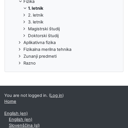
Fizika
1. letnik
2. letnik
3. letnik
Magistrski študij
Doktorski študij
Aplikativna fizika
Fizikalna merilna tehnika
Zunanji predmeti
Razno
You are not logged in. (
Log in
)
Home
English ‎(en)‎
English ‎(en)‎
Slovenščina ‎(sl)‎