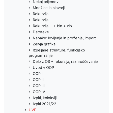
Nekaj prijemov
Množice in slovarji
Rekurzija
Rekurzija II
Rekurzija III + bin + zip
Datoteke
Napake: lovljenje in proženje, import
Želvja grafika
Izpeljane strukture, funkcijsko
programiranje
Delo z OS + rekurzija, razhroščevanje
Uvod v OOP
OOP I
OOP II
OOP III
OOP IV
Izpiti, kolokviji ....
Izpiti 2021/22
UVF