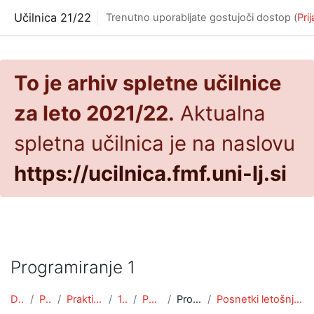
Preskoči na glavno vsebino
Učilnica 21/22
Trenutno uporabljate gostujoči dostop (
Pri
To je arhiv spletne učilnice
za leto 2021/22.
Aktualna
spletna učilnica je na naslovu
https://ucilnica.fmf.uni-lj.si
Programiranje 1
Domov
Predmeti
Praktična matematika
1. letnik
PROG1 (PRA)
Programiranje 1
Posnetki letošnjih predavanj 21/22 na YouTube