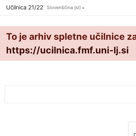
Preskoči na glavno vsebino
Učilnica 21/22
Slovenščina ‎(sl)‎
To je arhiv spletne učilnice z
https://ucilnica.fmf.uni-lj.si