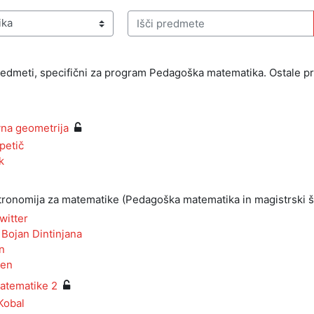
Išči predmete
predmeti, specifični za program Pedagoška matematika. Ostale 
vna geometrija
petič
k
tronomija za matematike (Pedagoška matematika in magistrski š
witter
:
Bojan Dintinjana
n
ven
atematike 2
Kobal