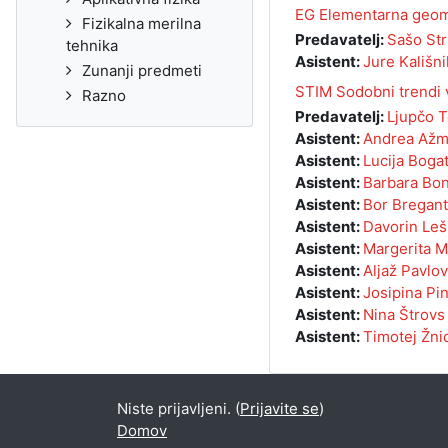
EG Elementarna geom
Fizikalna merilna
Predavatelj:
Sašo Str
tehnika
Asistent:
Jure Kališni
Zunanji predmeti
STIM Sodobni trendi 
Razno
Predavatelj:
Ljupčo T
Asistent:
Andrea Až
Asistent:
Lucija Bogat
Asistent:
Barbara Bo
Asistent:
Bor Bregant
Asistent:
Davorin Leš
Asistent:
Margerita M
Asistent:
Aljaž Pavlov
Asistent:
Josipina Pi
Asistent:
Nina Štrovs
Asistent:
Timotej Žni
Niste prijavljeni. (
Prijavite se
)
Domov