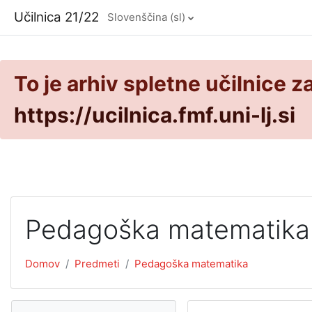
Preskoči na glavno vsebino
Učilnica 21/22
Slovenščina ‎(sl)‎
To je arhiv spletne učilnice z
https://ucilnica.fmf.uni-lj.si
Pedagoška matematika
Domov
Predmeti
Pedagoška matematika
Preskoči Navigacija