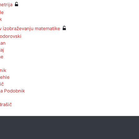
etrija
le
k
v izobraževanju matematike
odorovski
man
aj
ne
nik
ehle
ič
na Podobnik
drašič