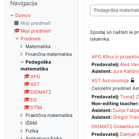
Navigacija
Kategorije predmetov
Domov
Moji predmeti
Moji predmeti
Spodaj so našteti le 
Predmeti
iskalnika.
Matematika
Finančna matematika
APG Afina in projekti
Pedagoška
Predavatelj:
Aleš Vav
matematika
Asistent:
Jure Kališni
APG
AST Astronomija
AST
Celoletni predmet As
DIDMAT2
Predavatelj:
Tomaž Z
EG
Non-editing teacher
STIM
Asistent:
Dunja Fabja
Praktična matematika
Asistent:
Gregor Tra
IŠRM
DIDMAT2 Didaktika m
Fizika
Predavatelj:
Damjan 
Aplikativna fizika