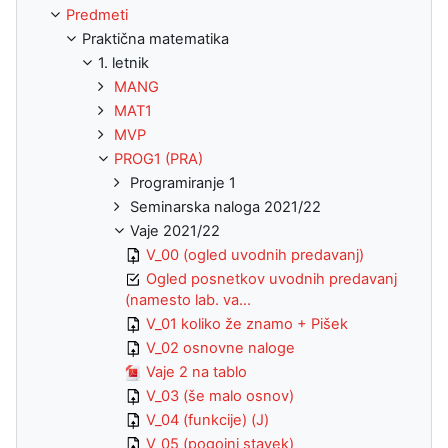
Predmeti
Praktična matematika
1. letnik
MANG
MAT1
MVP
PROG1 (PRA)
Programiranje 1
Seminarska naloga 2021/22
Vaje 2021/22
V_00 (ogled uvodnih predavanj)
Ogled posnetkov uvodnih predavanj
(namesto lab. va...
V_01 koliko že znamo + Pišek
V_02 osnovne naloge
Vaje 2 na tablo
V_03 (še malo osnov)
V_04 (funkcije) (J)
V_05 (pogojni stavek)