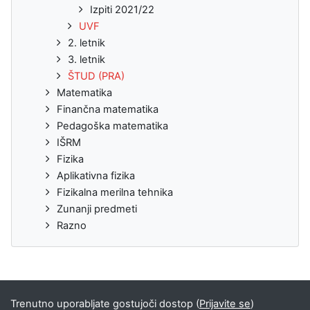
Izpiti 2021/22
UVF
2. letnik
3. letnik
ŠTUD (PRA)
Matematika
Finančna matematika
Pedagoška matematika
IŠRM
Fizika
Aplikativna fizika
Fizikalna merilna tehnika
Zunanji predmeti
Razno
Trenutno uporabljate gostujoči dostop (
Prijavite se
)