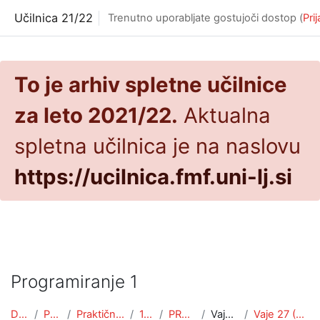
Preskoči na glavno vsebino
Učilnica 21/22
Trenutno uporabljate gostujoči dostop (
Pri
To je arhiv spletne učilnice
za leto 2021/22.
Aktualna
spletna učilnica je na naslovu
https://ucilnica.fmf.uni-lj.si
Programiranje 1
Domov
Predmeti
Praktična matematika
1. letnik
PROG1 (PRA)
Vaje 2021/22
Vaje 27 (OOP - lastnosti)