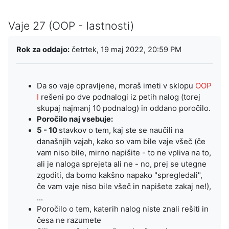
Vaje 27 (OOP - lastnosti)
Zahteve zaključka
Rok za oddajo:
četrtek, 19 maj 2022, 20:59 PM
Da so vaje opravljene, moraš imeti v sklopu
OOP
I
rešeni po dve podnalogi iz petih nalog (torej
skupaj najmanj 10 podnalog)
in oddano poročilo.
Poročilo naj vsebuje:
5 - 10
stavkov o tem, kaj ste se naučili na
današnjih vajah, kako so vam bile vaje všeč (če
vam niso bile, mirno napišite - to ne vpliva na to,
ali je naloga sprejeta ali ne - no, prej se utegne
zgoditi, da bomo kakšno napako "spregledali",
če vam vaje niso bile všeč in napišete zakaj ne!),
...
Poročilo o tem, katerih nalog niste znali rešiti in
česa ne razumete