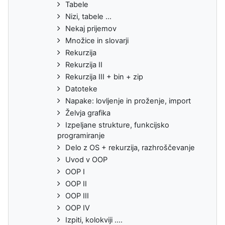
Tabele
Nizi, tabele ...
Nekaj prijemov
Množice in slovarji
Rekurzija
Rekurzija II
Rekurzija III + bin + zip
Datoteke
Napake: lovljenje in proženje, import
Želvja grafika
Izpeljane strukture, funkcijsko
programiranje
Delo z OS + rekurzija, razhroščevanje
Uvod v OOP
OOP I
OOP II
OOP III
OOP IV
Izpiti, kolokviji ....