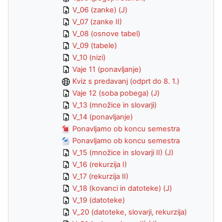
V_06 (zanke) (J)
V_07 (zanke II)
V_08 (osnove tabel)
V_09 (tabele)
V_10 (nizi)
Vaje 11 (ponavljanje)
Kviz s predavanj (odprt do 8. 1.)
Vaje 12 (soba pobega) (J)
V_13 (množice in slovarji)
V_14 (ponavljanje)
Ponavljamo ob koncu semestra
Ponavljamo ob koncu semestra
V_15 (množice in slovarji II) (J)
V_16 (rekurzija I)
V_17 (rekurzija II)
V_18 (kovanci in datoteke) (J)
V_19 (datoteke)
V_20 (datoteke, slovarji, rekurzija)