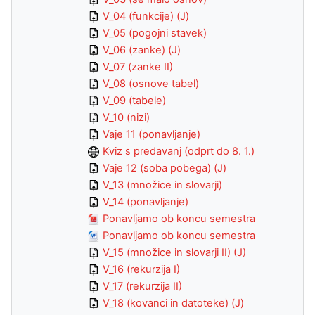
V_04 (funkcije) (J)
V_05 (pogojni stavek)
V_06 (zanke) (J)
V_07 (zanke II)
V_08 (osnove tabel)
V_09 (tabele)
V_10 (nizi)
Vaje 11 (ponavljanje)
Kviz s predavanj (odprt do 8. 1.)
Vaje 12 (soba pobega) (J)
V_13 (množice in slovarji)
V_14 (ponavljanje)
Ponavljamo ob koncu semestra
Ponavljamo ob koncu semestra
V_15 (množice in slovarji II) (J)
V_16 (rekurzija I)
V_17 (rekurzija II)
V_18 (kovanci in datoteke) (J)