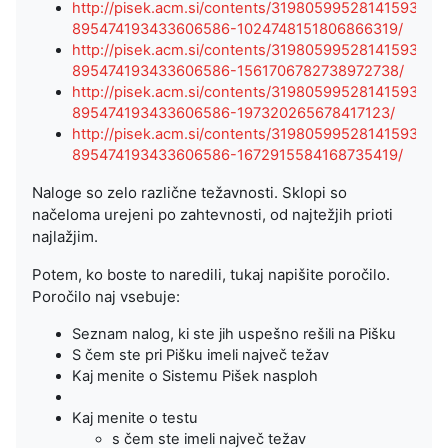
http://pisek.acm.si/contents/319805995281415931-
895474193433606586-1024748151806866319/
http://pisek.acm.si/contents/319805995281415931-
895474193433606586-1561706782738972738/
http://pisek.acm.si/contents/319805995281415931-
895474193433606586-197320265678417123/
http://pisek.acm.si/contents/319805995281415931-
895474193433606586-1672915584168735419/
Naloge so zelo različne težavnosti. Sklopi so
načeloma urejeni po zahtevnosti, od najtežjih prioti
najlažjim.
Potem, ko boste to naredili, tukaj napišite poročilo.
Poročilo naj vsebuje:
Seznam nalog, ki ste jih uspešno rešili na Pišku
S čem ste pri Pišku imeli največ težav
Kaj menite o Sistemu Pišek nasploh
Kaj menite o testu
s čem ste imeli največ težav