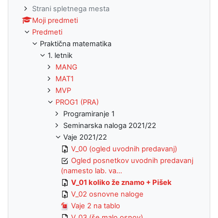
Strani spletnega mesta
Moji predmeti
Predmeti
Praktična matematika
1. letnik
MANG
MAT1
MVP
PROG1 (PRA)
Programiranje 1
Seminarska naloga 2021/22
Vaje 2021/22
V_00 (ogled uvodnih predavanj)
Ogled posnetkov uvodnih predavanj
(namesto lab. va...
V_01 koliko že znamo + Pišek
V_02 osnovne naloge
Vaje 2 na tablo
V_03 (še malo osnov)