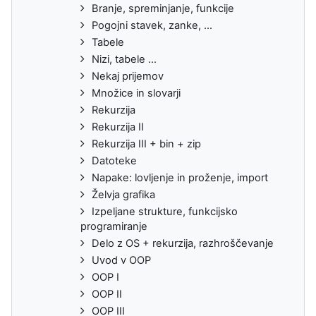
Branje, spreminjanje, funkcije
Pogojni stavek, zanke, ...
Tabele
Nizi, tabele ...
Nekaj prijemov
Množice in slovarji
Rekurzija
Rekurzija II
Rekurzija III + bin + zip
Datoteke
Napake: lovljenje in proženje, import
Želvja grafika
Izpeljane strukture, funkcijsko
programiranje
Delo z OS + rekurzija, razhroščevanje
Uvod v OOP
OOP I
OOP II
OOP III