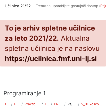
Preskoči na glavno vsebino
Učilnica 21/22
Trenutno uporabljate gostujoči dostop (
Pri
To je arhiv spletne učilnice
za leto 2021/22.
Aktualna
spletna učilnica je na naslovu
https://ucilnica.fmf.uni-lj.si
Programiranje 1
Domov
Predmeti
Praktična matematika
1. letnik
PROG1 (PRA)
Vaje 2021/22
V_01 koliko že znamo + Pišek