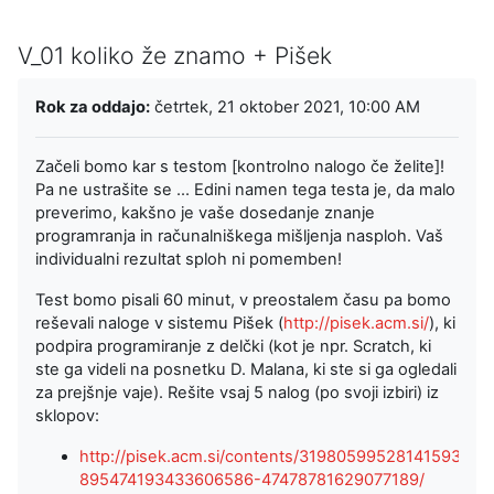
V_01 koliko že znamo + Pišek
Zahteve zaključka
Rok za oddajo:
četrtek, 21 oktober 2021, 10:00 AM
Začeli bomo kar s testom [kontrolno nalogo če želite]!
Pa ne ustrašite se ... Edini namen tega testa je, da malo
preverimo, kakšno je vaše dosedanje znanje
programranja in računalniškega mišljenja nasploh. Vaš
individualni rezultat sploh ni pomemben!
Test bomo pisali 60 minut, v preostalem času pa bomo
reševali naloge v sistemu Pišek (
http://pisek.acm.si/
), ki
podpira programiranje z delčki (kot je npr. Scratch, ki
ste ga videli na posnetku D. Malana, ki ste si ga ogledali
za prejšnje vaje). Rešite vsaj 5 nalog (po svoji izbiri) iz
sklopov:
http://pisek.acm.si/contents/319805995281415931-
895474193433606586-47478781629077189/