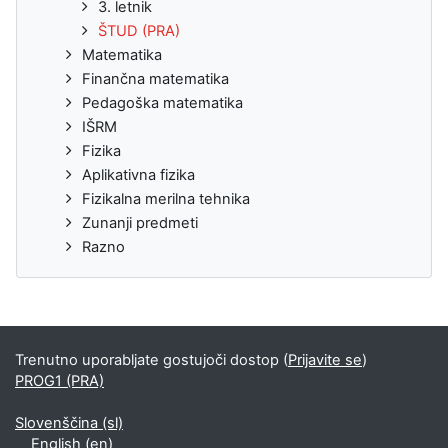
3. letnik
ŠTUD (PRA)
Matematika
Finančna matematika
Pedagoška matematika
IŠRM
Fizika
Aplikativna fizika
Fizikalna merilna tehnika
Zunanji predmeti
Razno
Trenutno uporabljate gostujoči dostop (
Prijavite se
)
PROG1 (PRA)
Slovenščina ‎(sl)‎
English ‎(en)‎