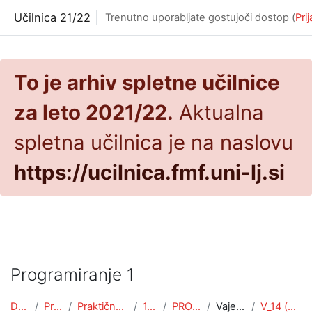
Preskoči na glavno vsebino
Učilnica 21/22
Trenutno uporabljate gostujoči dostop (
Pri
To je arhiv spletne učilnice
za leto 2021/22.
Aktualna
spletna učilnica je na naslovu
https://ucilnica.fmf.uni-lj.si
Programiranje 1
Domov
Predmeti
Praktična matematika
1. letnik
PROG1 (PRA)
Vaje 2021/22
V_14 (ponavljanje)