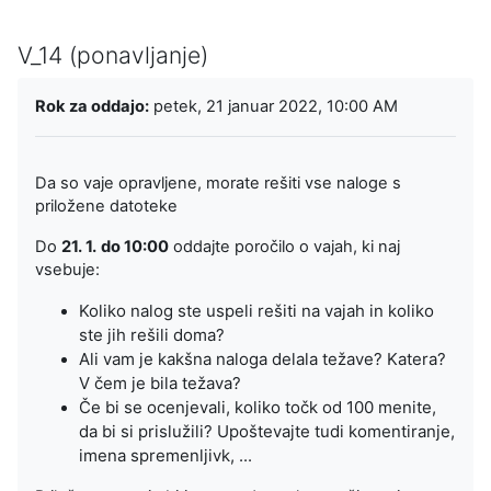
V_14 (ponavljanje)
Zahteve zaključka
Rok za oddajo:
petek, 21 januar 2022, 10:00 AM
Da so vaje opravljene, morate rešiti vse naloge s
priložene datoteke
Do
21. 1.
do
10:00
oddajte poročilo o vajah, ki naj
vsebuje:
Koliko nalog ste uspeli rešiti na vajah in koliko
ste jih rešili doma?
Ali vam je kakšna naloga delala težave? Katera?
V čem je bila težava?
Če bi se ocenjevali, koliko točk od 100 menite,
da bi si prislužili? Upoštevajte tudi komentiranje,
imena spremenljivk, ...