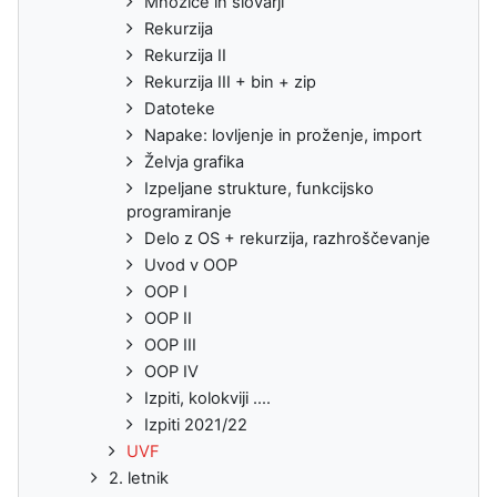
Množice in slovarji
Rekurzija
Rekurzija II
Rekurzija III + bin + zip
Datoteke
Napake: lovljenje in proženje, import
Želvja grafika
Izpeljane strukture, funkcijsko
programiranje
Delo z OS + rekurzija, razhroščevanje
Uvod v OOP
OOP I
OOP II
OOP III
OOP IV
Izpiti, kolokviji ....
Izpiti 2021/22
UVF
2. letnik