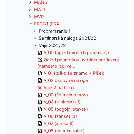
MANG
MAT1
MVP
PROG1 (PRA)
Programiranje 1
Seminarska naloga 2021/22
Vaje 2021/22
V_00 (ogled uvodnih predavanj)
Ogled posnetkov uvodnih predavanj
(namesto lab. va...
V_01 koliko že znamo + Pišek
V_02 osnovne naloge
Vaje 2 na tablo
V_03 (še malo osnov)
V_04 (funkcije) (J)
V_05 (pogojni stavek)
V_06 (zanke) (J)
V_07 (zanke II)
V_08 (osnove tabel)