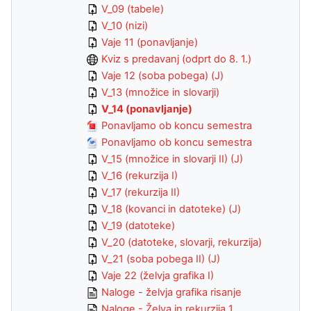
V_09 (tabele)
V_10 (nizi)
Vaje 11 (ponavljanje)
Kviz s predavanj (odprt do 8. 1.)
Vaje 12 (soba pobega) (J)
V_13 (množice in slovarji)
V_14 (ponavljanje)
Ponavljamo ob koncu semestra
Ponavljamo ob koncu semestra
V_15 (množice in slovarji II) (J)
V_16 (rekurzija I)
V_17 (rekurzija II)
V_18 (kovanci in datoteke) (J)
V_19 (datoteke)
V_20 (datoteke, slovarji, rekurzija)
V_21 (soba pobega II) (J)
Vaje 22 (želvja grafika I)
Naloge - želvja grafika risanje
Naloge - Želva in rekurzija 1