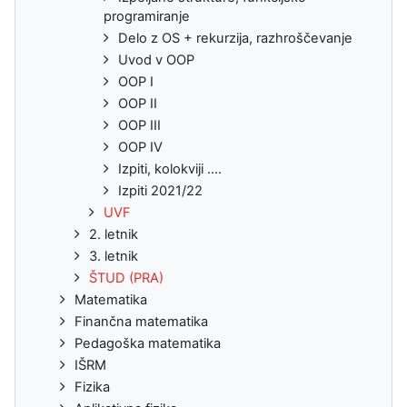
programiranje
Delo z OS + rekurzija, razhroščevanje
Uvod v OOP
OOP I
OOP II
OOP III
OOP IV
Izpiti, kolokviji ....
Izpiti 2021/22
UVF
2. letnik
3. letnik
ŠTUD (PRA)
Matematika
Finančna matematika
Pedagoška matematika
IŠRM
Fizika