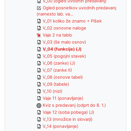
V_00 (ogled uvodnih predavanj)
Ogled posnetkov uvodnih predavanj
(namesto lab. va...
V_01 koliko že znamo + Pišek
V_02 osnovne naloge
Vaje 2 na tablo
V_03 (še malo osnov)
V_04 (funkcije) (J)
V_05 (pogojni stavek)
V_06 (zanke) (J)
V_07 (zanke II)
V_08 (osnove tabel)
V_09 (tabele)
V_10 (nizi)
Vaje 11 (ponavljanje)
Kviz s predavanj (odprt do 8. 1.)
Vaje 12 (soba pobega) (J)
V_13 (množice in slovarji)
V_14 (ponavljanje)