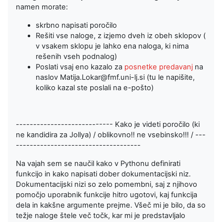
namen morate:
skrbno napisati poročilo
Rešiti vse naloge, z izjemo dveh iz obeh sklopov (
v vsakem sklopu je lahko ena naloga, ki nima
rešenih vseh podnalog)
Poslati vsaj eno kazalo za
posnetke predavanj
na
naslov Matija.Lokar@fmf.uni-lj.si (tu le napišite,
koliko kazal ste poslali na e-pošto)
---------------------------- Kako je videti poročilo (ki
ne kandidira za Jollya) / oblikovno!! ne vsebinsko!!! / ---
------------------------------------
Na vajah sem se naučil kako v Pythonu definirati
funkcijo in kako napisati dober dokumentacijski niz.
Dokumentacijski nizi so zelo pomembni, saj z njihovo
pomočjo uporabnik funkcije hitro ugotovi, kaj funkcija
dela in kakšne argumente prejme. Všeč mi je bilo, da so
težje naloge štele več točk, kar mi je predstavljalo