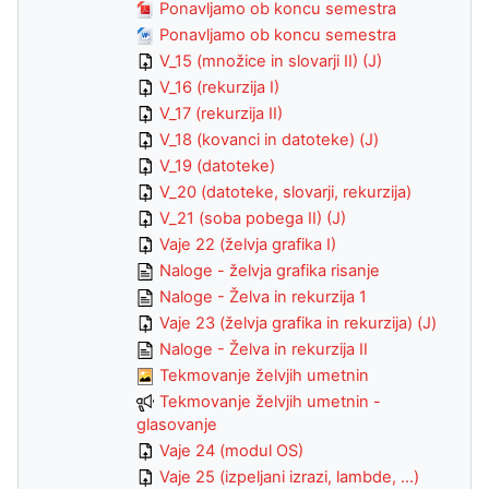
Ponavljamo ob koncu semestra
Ponavljamo ob koncu semestra
V_15 (množice in slovarji II) (J)
V_16 (rekurzija I)
V_17 (rekurzija II)
V_18 (kovanci in datoteke) (J)
V_19 (datoteke)
V_20 (datoteke, slovarji, rekurzija)
V_21 (soba pobega II) (J)
Vaje 22 (želvja grafika I)
Naloge - želvja grafika risanje
Naloge - Želva in rekurzija 1
Vaje 23 (želvja grafika in rekurzija) (J)
Naloge - Želva in rekurzija II
Tekmovanje želvjih umetnin
Tekmovanje želvjih umetnin -
glasovanje
Vaje 24 (modul OS)
Vaje 25 (izpeljani izrazi, lambde, ...)