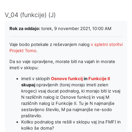
V_04 (funkcije) (J)
Zahteve zaključka
Rok za oddajo:
torek, 9 november 2021, 10:00 AM
Vaje bodo potekale z reševanjem nalog
v spletni storitvi
Projekt Tomo
.
Da so vaje opravljene, morate biti na vajah in morate
imeti v sklopu:
imeti v sklopih
Osnove funkcij
in
Funkcije II
skupaj
opravljenih (torej morajo imeti zelen
krogec) vsaj ducat podnalog, ki morajo biti iz vsaj
N različnih nalog iz Osnove funkcij in vsaj M
različnih nalog iz Funkcije II. Tu je N najmanjše
sestavljeno število, M pa najmanjše ne-sodo
praštevilo.
Koliko podnalog ste rešili v sklopu vaj (na FMF) in
koliko še doma?