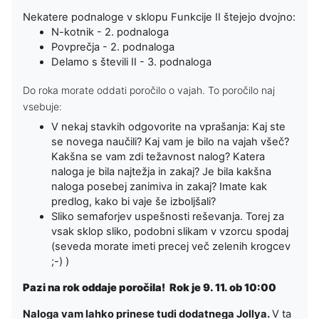
Nekatere podnaloge v sklopu Funkcije II štejejo dvojno:
N-kotnik - 2. podnaloga
Povprečja - 2. podnaloga
Delamo s števili II - 3. podnaloga
Do roka morate oddati poročilo o vajah. To poročilo naj
vsebuje:
V nekaj stavkih odgovorite na vprašanja: Kaj ste
se novega naučili? Kaj vam je bilo na vajah všeč?
Kakšna se vam zdi težavnost nalog? Katera
naloga je bila najtežja in zakaj? Je bila kakšna
naloga posebej zanimiva in zakaj? Imate kak
predlog, kako bi vaje še izboljšali?
Sliko semaforjev uspešnosti reševanja
. Torej za
vsak sklop sliko, podobni slikam v vzorcu spodaj
(seveda morate imeti precej več zelenih krogcev
;-) )
Pazi na rok oddaje poročila!
Rok je 9. 11. ob 10:00
Naloga vam lahko prinese tudi dodatnega Jollya.
V ta