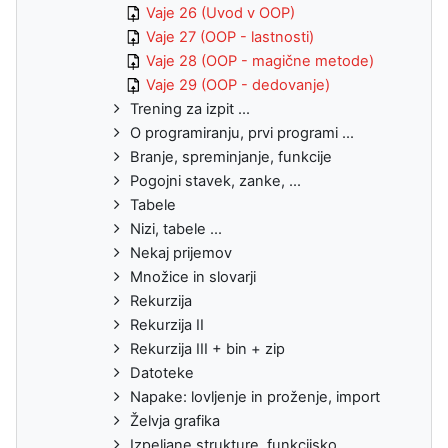
Vaje 26 (Uvod v OOP)
Vaje 27 (OOP - lastnosti)
Vaje 28 (OOP - magične metode)
Vaje 29 (OOP - dedovanje)
Trening za izpit ...
O programiranju, prvi programi ...
Branje, spreminjanje, funkcije
Pogojni stavek, zanke, ...
Tabele
Nizi, tabele ...
Nekaj prijemov
Množice in slovarji
Rekurzija
Rekurzija II
Rekurzija III + bin + zip
Datoteke
Napake: lovljenje in proženje, import
Želvja grafika
Izpeljane strukture, funkcijsko