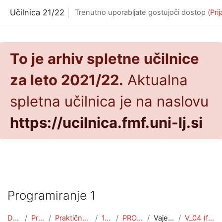
Preskoči na glavno vsebino
Učilnica 21/22
Trenutno uporabljate gostujoči dostop (
Pri
To je arhiv spletne učilnice
za leto 2021/22.
Aktualna
spletna učilnica je na naslovu
https://ucilnica.fmf.uni-lj.si
Programiranje 1
Domov
Predmeti
Praktična matematika
1. letnik
PROG1 (PRA)
Vaje 2021/22
V_04 (funkcije) (J)